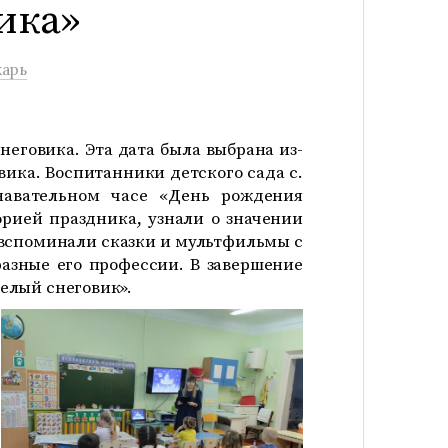
ика»
арь
неговика. Эта дата была выбрана из-
овика. Воспитанники детского сада с.
навательном часе «День рождения
орией праздника, узнали о значении
, вспоминали сказки и мультфильмы с
разные его профессии. В завершение
елый снеговик».