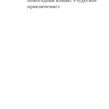
Новогодний комикс «Чудесное
по
приключение»
записям