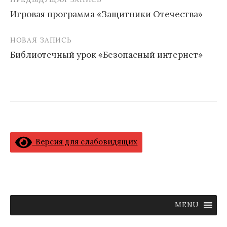
Навигация
Игровая программа «Защитники Отечества»
по
записям
НОВАЯ ЗАПИСЬ
Библиотечный урок «Безопасный интернет»
Версия для слабовидящих
MENU