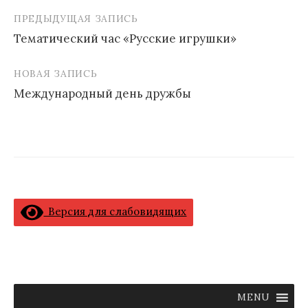
ПРЕДЫДУЩАЯ ЗАПИСЬ
Навигация
Тематический час «Русские игрушки»
по
записям
НОВАЯ ЗАПИСЬ
Международный день дружбы
Версия для слабовидящих
MENU