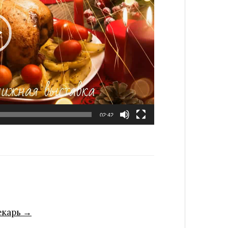
02:42
екарь →