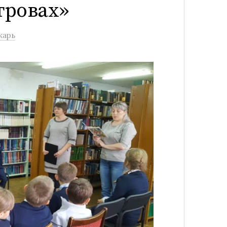
тровах»
карь