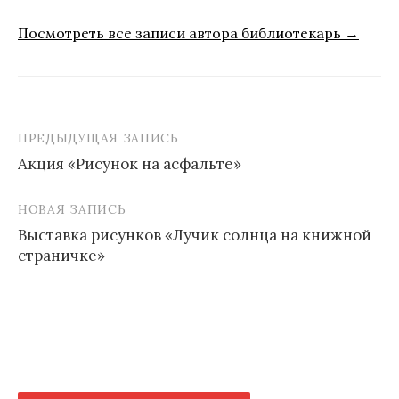
Посмотреть все записи автора библиотекарь →
ПРЕДЫДУЩАЯ ЗАПИСЬ
Навигация
Акция «Рисунок на асфальте»
по
записям
НОВАЯ ЗАПИСЬ
Выставка рисунков «Лучик солнца на книжной
страничке»