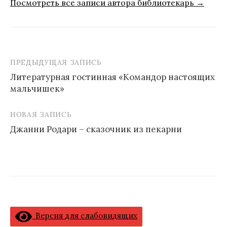
Посмотреть все записи автора библиотекарь →
ПРЕДЫДУЩАЯ ЗАПИСЬ
Навигация
Литературная гостинная «Командор настоящих
по
мальчишек»
записям
НОВАЯ ЗАПИСЬ
Джанни Родари – сказочник из пекарни
Версия для слабовидящих