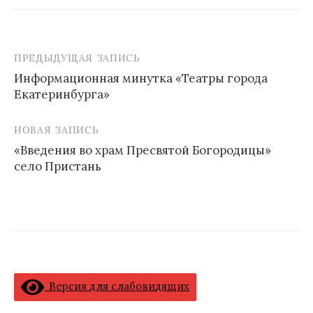
ПРЕДЫДУЩАЯ ЗАПИСЬ
Навигация
Информационная минутка «Театры города
по
Екатеринбурга»
записям
НОВАЯ ЗАПИСЬ
«Введения во храм Пресвятой Богородицы»
село Пристань
Версия для слабовидящих