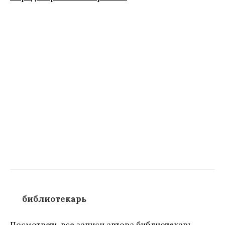
библиотекарь
Посмотреть все записи автора библиотекарь →