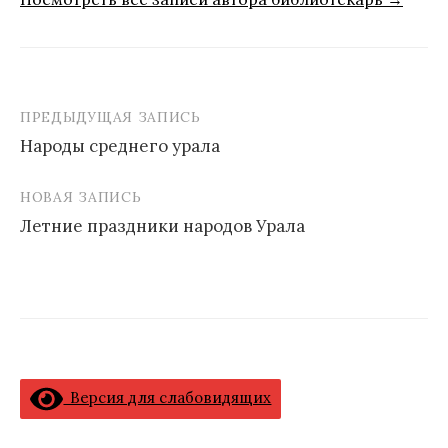
ПРЕДЫДУЩАЯ ЗАПИСЬ
Навигация
Народы среднего урала
по
записям
НОВАЯ ЗАПИСЬ
Летние праздники народов Урала
Версия для слабовидящих