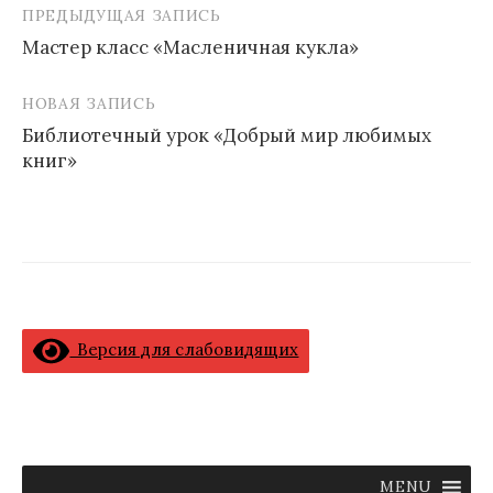
ПРЕДЫДУЩАЯ ЗАПИСЬ
Навигация
Мастер класс «Масленичная кукла»
по
записям
НОВАЯ ЗАПИСЬ
Библиотечный урок «Добрый мир любимых
книг»
Версия для слабовидящих
MENU