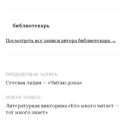
библиотекарь
Посмотреть все записи автора библиотекарь →
ПРЕДЫДУЩАЯ ЗАПИСЬ
Навигация
Сетевая Акция — «Читаю дома»
по
записям
НОВАЯ ЗАПИСЬ
Литературная викторина «Кто много читает —
тот много знает»