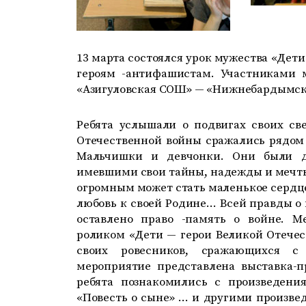
13 марта состоялся урок мужества «Де
героям -антифашистам. Участниками 
«Азигуловская СОШ» — «Нижнебардымск
Ребята услышали о подвигах своих св
Отечественной войны сражались рядом
Мальчишки и девчонки. Они были д
имевшими свои тайны, надежды и мечты
огромным может стать маленькое сердце
любовь к своей Родине… Всей правды о 
оставлено право -память о войне. М
роликом «Дети — герои Великой Отечес
своих ровесников, сражающихся с
мероприятие представлена выставка-п
ребята познакомились с произведени
«Повесть о сыне» … и другими произв