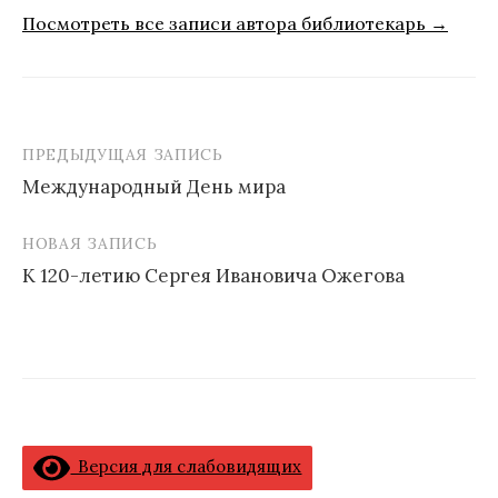
Посмотреть все записи автора библиотекарь →
ПРЕДЫДУЩАЯ ЗАПИСЬ
Навигация
Международный День мира
по
записям
НОВАЯ ЗАПИСЬ
К 120-летию Сергея Ивановича Ожегова
Версия для слабовидящих