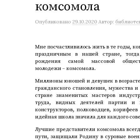
комсомола
Опубликовано
29.10.2020
Автор:
библиоте
Мне посчастливилось жить в те годы, ко
праздничным в нашей стране, тогда
рождения самой массовой обществ
молодежи – комсомола.
Миллионы юношей и девушек в возрасте 
гражданского становления, мужества и 
стране знаменитых мастеров индустр
труда, видных деятелей партии и г
конструкторов, полководцев, корифеев
идейная школа значила для каждого сове
Лучшие представители комсомола всег
пути, защищали Родину в суровые воен