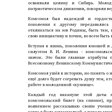
осваивали целину и Сибирь. Молод
патриотическом движении, покоряли вер
Комсомол был надеждой и гордость
поколения к другому передавались
откликаться на зов Родины, быть там, 
свою инициативу и почин, во всем быт
Вступая в жизнь, поколения юношей и
силуэтом В. И. Ленина – комсомольс
значок. Это были главные атрибуты
Всесоюзному Ленинскому Коммунистиче
Комсомол ушёл в историю, но память о н
ещё долго будет согревать душу тем, к
работе в молодежной «кузнице».
Каждый год накануне этой даты я
комсомольский билет (на снимке), п
волнением рассказываю своим ученик