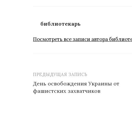
библиотекарь
Посмотреть все записи автора библиот
ПРЕДЫДУЩАЯ ЗАПИСЬ
Навигация
День освобождения Украины от
по
фашистских захватчиков
записям