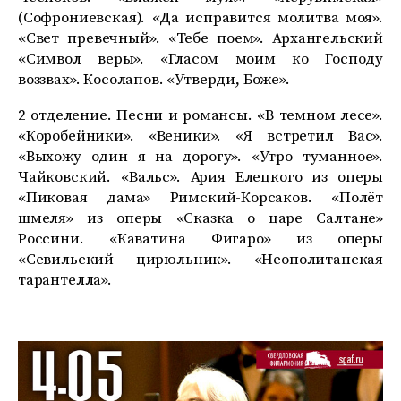
(Софрониевская). «Да исправится молитва моя».
«Свет превечный». «Тебе поем». Архангельский
«Символ веры». «Гласом моим ко Господу
воззвах». Косолапов. «Утверди, Боже».
2 отделение. Песни и романсы. «В темном лесе».
«Коробейники». «Веники». «Я встретил Вас».
«Выхожу один я на дорогу». «Утро туманное».
Чайковский. «Вальс». Ария Елецкого из оперы
«Пиковая дама» Римский-Корсаков. «Полёт
шмеля» из оперы «Сказка о царе Салтане»
Россини. «Каватина Фигаро» из оперы
«Севильский цирюльник». «Неополитанская
тарантелла».