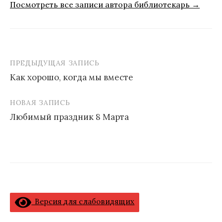
Посмотреть все записи автора библиотекарь →
ПРЕДЫДУЩАЯ ЗАПИСЬ
Навигация
Как хорошо, когда мы вместе
по
записям
НОВАЯ ЗАПИСЬ
Любимый праздник 8 Марта
Версия для слабовидящих