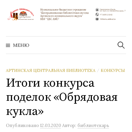
Перейти
к
содержимому
Найти:
МЕНЮ
АРТИНСКАЯ ЦЕНТРАЛЬНАЯ БИБЛИОТЕКА
КОНКУРСЫ
/
Итоги конкурса
поделок «Обрядовая
кукла»
Опубликовано
12.03.2020
Автор:
библиотекарь