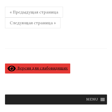
Навигация
« Предыдущая страница
по
Следующая страница »
записям
Версия для слабовидящих
MENU