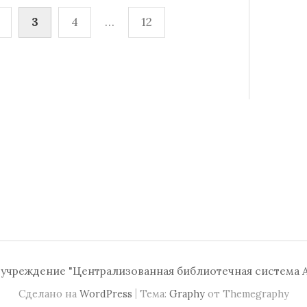
3
4
…
12
чреждение "Централизованная библиотечная система А
|
Сделано на
WordPress
Тема:
Graphy
от Themegraphy