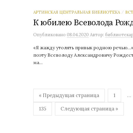
АРТИНСКАЯ ЦЕНТРАЛЬНАЯ БИБЛИОТЕКА
ВС
/
К юбилею Всеволода Рожд
Опубликовано
08.04.2020
Автор:
библиотека
«Я жажду утолять привык родною речью…»
поэту Всеволоду Александровичу Рождеств
ма...
Навигация
« Предыдущая страница
1
…
по
135
Следующая страница »
записям