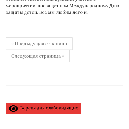
мероприятии, посвященном Международному Дню
защиты детей. Все мы любим лето и...
Навигация
« Предыдущая страница
по
Следующая страница »
записям
Версия для слабовидящих