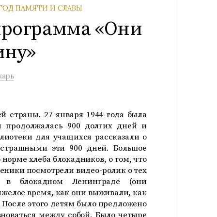
ГОД ПАМЯТИ И СЛАВЫ
программа «Они
ину»
карь
ей страны. 27 января 1944 года была
я продолжалась 900 долгих дней и
лиотеки для учащихся рассказали о
страшными эти 900 дней. Большое
 норме хлеба блокадников, о том, что
ченики посмотрели видео-ролик о тех
 в блокадном Ленинграде (они
тяжелое время, как они выживали, как
) После этого детям было предложено
евноваться между собой. Было четыре