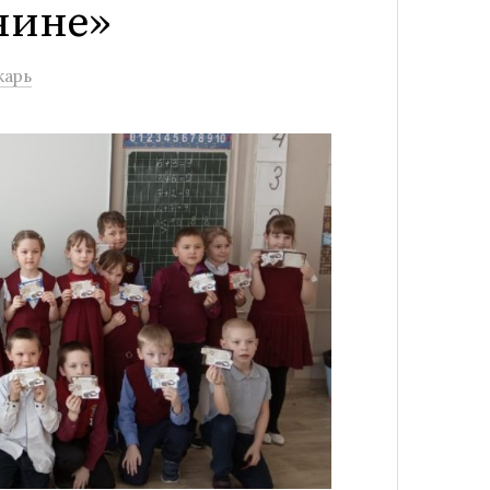
чине»
карь