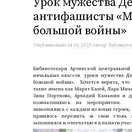
Урок мужества Де
антифашисты «М
большой войны»
Опубликовано
14.02.2020
Автор:
библиоте
Библиотекари Артинской центральной
начальных классов уроки мужества Д
большой войны». Хочется верить, что 
такие имена как Марат Казей, Лара Михе
Зина Портнова, Аркадий Каманин и д
познакомились на мероприятии. 
знакомились с каждым из юных героев, 
пришлось пережить за свои столь 
запомнился и отпечатался в памяти уча