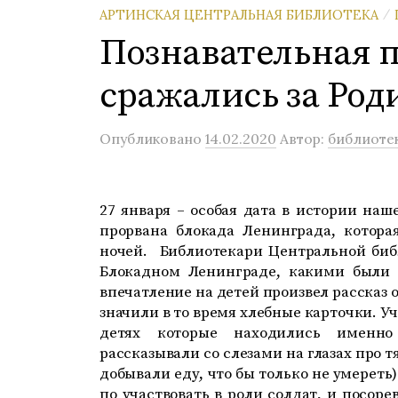
АРТИНСКАЯ ЦЕНТРАЛЬНАЯ БИБЛИОТЕКА
/
Познавательная 
сражались за Род
Опубликовано
14.02.2020
Автор:
библиоте
27 января – особая дата в истории наш
прорвана блокада Ленинграда, котора
ночей. Библиотекари Центральной биб
Блокадном Ленинграде, какими были 
впечатление на детей произвел рассказ о
значили в то время хлебные карточки. У
детях которые находились именно
рассказывали со слезами на глазах про 
добывали еду, что бы только не умереть
по участвовать в роли солдат, и посор