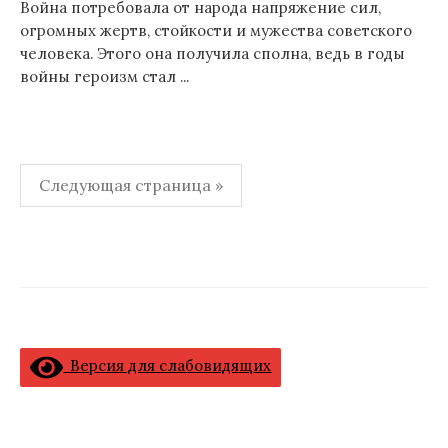
Война потребовала от народа напряжение сил,
огромных жертв, стойкости и мужества советского
человека. Этого она получила сполна, ведь в годы
войны героизм стал ...
Навигация
Следующая страница »
по
записям
Версия для слабовидящих