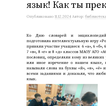
язык! Как ты пре
Опубликовано
11.12.2024
Автор:
библиотек
Ко Дню словарей и энциклопедий 
подготовила интеллектуальную игру «Род
приняли участие учащиеся 6 «а», 6 «б»,
7 «в», 8 «г» и 8 «д» классов МАОУ АГО 
пословиц, определяли кому из великих
или иное изречение о нашем языке,
называли слова на буквы «й», «я», «ё»
всеми заданиями и доказали, что люб
язык.