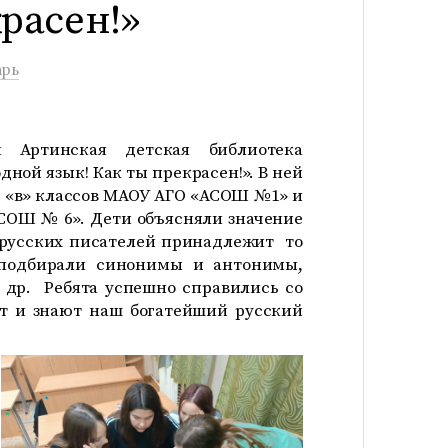
красен!»
арь
Артинская детская библиотека
ной язык! Как ты прекрасен!». В ней
 6 «в» классов МАОУ АГО «АСОШ №1» и
«АСОШ № 6». Дети объясняли значение
 русских писателей принадлежит то
 подбирали синонимы и антонимы,
 и др. Ребята успешно справились со
ят и знают наш богатейший русский