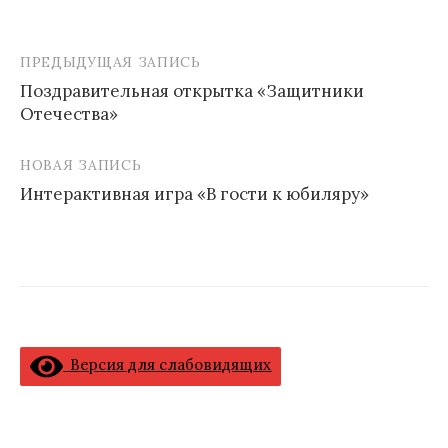
ПРЕДЫДУЩАЯ ЗАПИСЬ
Навигация
Поздравительная открытка «Защитники
по
Отечества»
записям
НОВАЯ ЗАПИСЬ
Интерактивная игра «В гости к юбиляру»
Версия для слабовидящих