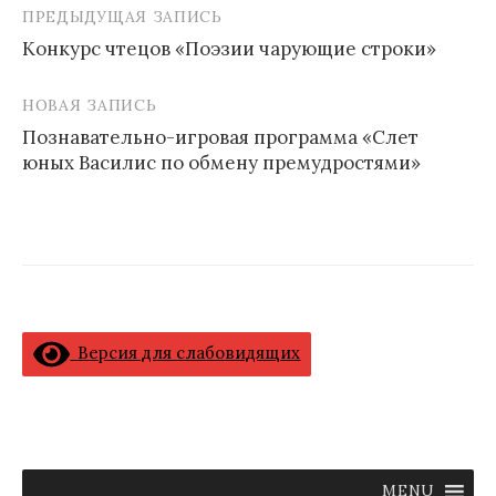
ПРЕДЫДУЩАЯ ЗАПИСЬ
Навигация
Конкурс чтецов «Поэзии чарующие строки»
по
записям
НОВАЯ ЗАПИСЬ
Познавательно-игровая программа «Слет
юных Василис по обмену премудростями»
Версия для слабовидящих
MENU